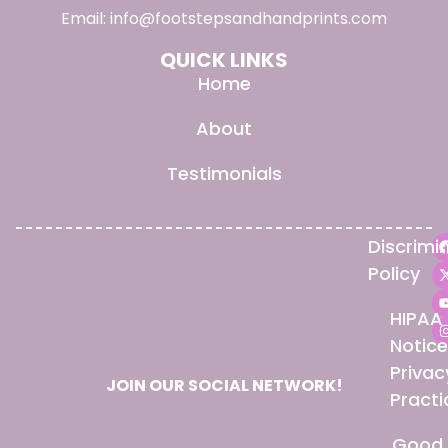
Email:
info@footstepsandhandprints.com
QUICK LINKS
Home
About
Testimonials
Discrimi
Policy
HIPAA
Notice
Privac
JOIN OUR SOCIAL NETWORK!
Practi
Good