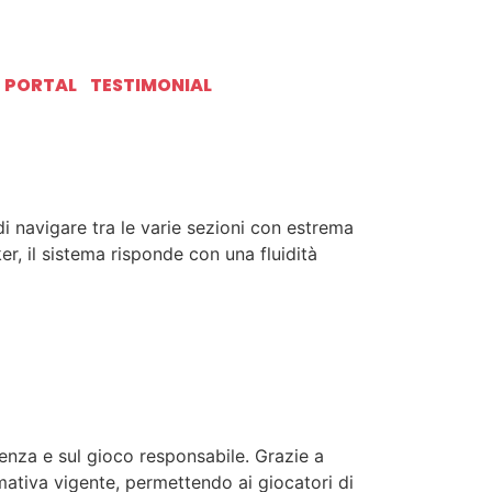
lti utenti si affidano regolarmente al
bwin
T PORTAL
TESTIMONIAL
sicuro dove la varietà dei titoli garantisce
i navigare tra le varie sezioni con estrema
ker, il sistema risponde con una fluidità
arenza e sul gioco responsabile. Grazie a
rmativa vigente, permettendo ai giocatori di