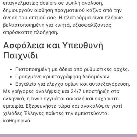
επαγγελματίες dealers σε υψηλή ανάλυση,
δημιουργούν αίσθηση πραγματικού καζίνο από την
άνεση του σπιτιού σας. Η πλατφόρμα είναι πλήρως
βελτιστοποιημένη για κινητά, εξασφαλίζοντας
απρόσκοπτη πλοήγηση.
Ασφάλεια και Υπευθυνή
Παιχνίδι
Πιστοποιημένη με άδεια από ρυθμιστικές αρχές.
Προηγμένη κρυπτογράφηση δεδομένων.
Εργαλεία για έλεγχο ορίων και αυτοεξαγόρευση.
Με γρήγορες αναλήψεις και 24/7 υποστήριξη στα
ελληνικά, η bwin εγγυάται ασφαλή και ευχάριστη
εμπειρία. Εξερευνήστε τώρα και ανακαλύψτε γιατί
χιλιάδες Έλληνες παίκτες την εμπιστεύονται
καθημερινά.