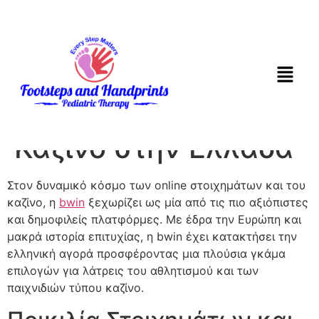
bwin: Ο Κορυφαίος
Προορισμός για
Στοιχήματα και
Καζίνο στην Ελλάδα
Στον δυναμικό κόσμο των online στοιχημάτων και του
καζίνο, η
bwin
ξεχωρίζει ως μία από τις πιο αξιόπιστες
και δημοφιλείς πλατφόρμες. Με έδρα την Ευρώπη και
μακρά ιστορία επιτυχίας, η bwin έχει κατακτήσει την
ελληνική αγορά προσφέροντας μια πλούσια γκάμα
επιλογών για λάτρεις του αθλητισμού και των
παιχνιδιών τύπου καζίνο.