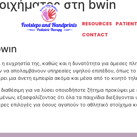
τοιχήματος στη bwin
ρίσιμους παρόχους τυχερών παιχνιδιών παγκοσμίως, προ
RESOURCES
PATIEN
ίδα της
bwin greece
, θα βρείτε μια τεράστια ποικιλία από σ
CONTACT
α από την πολυετή παρουσία της στον κλάδο και τις αυστηρ
bwin
 η ευχρηστία της, καθώς και η δυνατότητα για άμεσες πλ
 να απολαμβάνουν υπηρεσίες υψηλού επιπέδου, όπως το c
ει μια άνετη εμπειρία ακόμα και μέσα από το κινητό τη
α διαθέσιμη για να λύσει οποιοδήποτε ζήτημα προκύψει με
μένων, εξασφαλίζοντας ότι όλα τα παιχνίδια διεξάγονται
ρες επιλογές για όσους αγαπούν το αθλητικό στοίχημα και