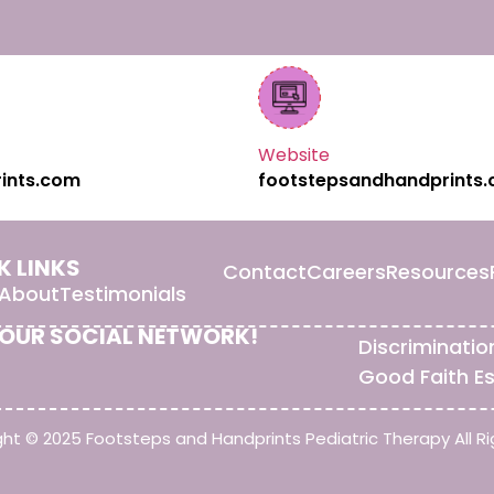
Website
ints.com
footstepsandhandprints
K LINKS
Contact
Careers
Resources
About
Testimonials
 OUR SOCIAL NETWORK!
Discriminatio
Good Faith E
ht © 2025 Footsteps and Handprints Pediatric Therapy All Ri