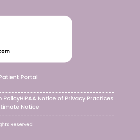
.com
Patient Portal
n Policy
HIPAA Notice of Privacy Practices
stimate Notice
ghts Reserved.