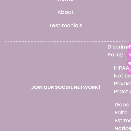
About
Testimonials
Discrimi
Policy
HIPAA
Notice
Privac
JOIN OUR SOCIAL NETWORK!
Practi
Good
Faith
Estim
Notic