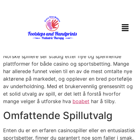
Oppdag Spenningen
med Boabet Casino
og Betting
Norske spillere ser stadig etter nye og spennende
plattformer for både casino og sportsbetting. Mange
har allerede funnet veien til en av de mest omtalte nye
aktørene på markedet, og opplever en bred portefølje
av underholdning. Med et brukervennlig grensesnitt og
et solid utvalg av spill, er det lett å forstå hvorfor
mange velger å utforske hva
boabet
har å tilby.
Omfattende Spillutvalg
Enten du er en erfaren casinospiller eller en entusiastisk
sportsbetter, finner du garantert noe som faller i smak.