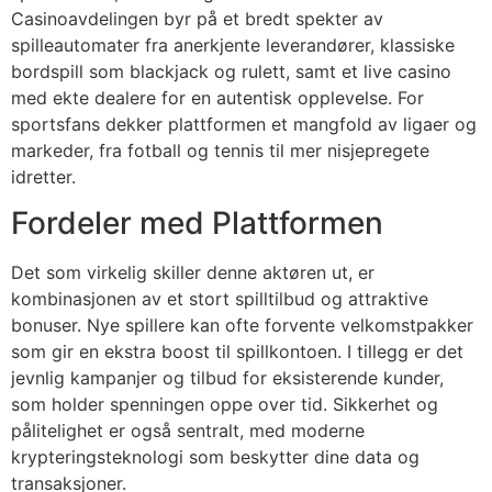
Casinoavdelingen byr på et bredt spekter av
spilleautomater fra anerkjente leverandører, klassiske
bordspill som blackjack og rulett, samt et live casino
med ekte dealere for en autentisk opplevelse. For
sportsfans dekker plattformen et mangfold av ligaer og
markeder, fra fotball og tennis til mer nisjepregete
idretter.
Fordeler med Plattformen
Det som virkelig skiller denne aktøren ut, er
kombinasjonen av et stort spilltilbud og attraktive
bonuser. Nye spillere kan ofte forvente velkomstpakker
som gir en ekstra boost til spillkontoen. I tillegg er det
jevnlig kampanjer og tilbud for eksisterende kunder,
som holder spenningen oppe over tid. Sikkerhet og
pålitelighet er også sentralt, med moderne
krypteringsteknologi som beskytter dine data og
transaksjoner.