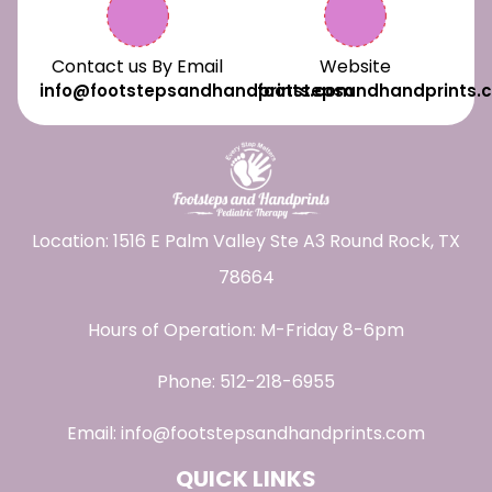
Contact us By Email
Website
info@footstepsandhandprints.com
footstepsandhandprints.
Location: 1516 E Palm Valley Ste A3 Round Rock, TX
78664
Hours of Operation: M-Friday 8-6pm
Phone:
512-218-6955
Email:
info@footstepsandhandprints.com
QUICK LINKS