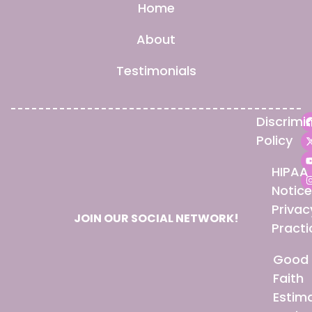
Home
About
Testimonials
Discrimi
Policy
HIPAA
Notice
Privac
JOIN OUR SOCIAL NETWORK!
Practi
Good
Faith
Estim