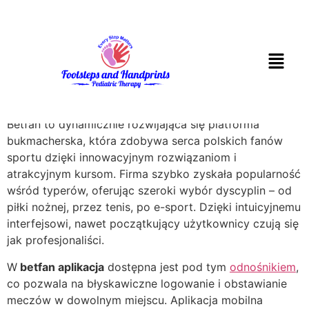
Betfan: Rewolucja w
zakładach
sportowych online
Betfan to dynamicznie rozwijająca się platforma
bukmacherska, która zdobywa serca polskich fanów
sportu dzięki innowacyjnym rozwiązaniom i
atrakcyjnym kursom. Firma szybko zyskała popularność
wśród typerów, oferując szeroki wybór dyscyplin – od
piłki nożnej, przez tenis, po e-sport. Dzięki intuicyjnemu
interfejsowi, nawet początkujący użytkownicy czują się
jak profesjonaliści.
W
betfan aplikacja
dostępna jest pod tym
odnośnikiem
,
co pozwala na błyskawiczne logowanie i obstawianie
meczów w dowolnym miejscu. Aplikacja mobilna