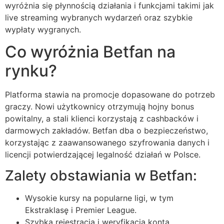
wyróżnia się płynnością działania i funkcjami takimi jak
live streaming wybranych wydarzeń oraz szybkie
wypłaty wygranych.
Co wyróżnia Betfan na
rynku?
Platforma stawia na promocje dopasowane do potrzeb
graczy. Nowi użytkownicy otrzymują hojny bonus
powitalny, a stali klienci korzystają z cashbacków i
darmowych zakładów. Betfan dba o bezpieczeństwo,
korzystając z zaawansowanego szyfrowania danych i
licencji potwierdzającej legalność działań w Polsce.
Zalety obstawiania w Betfan:
Wysokie kursy na popularne ligi, w tym
Ekstraklasę i Premier League.
Szybka rejestracja i weryfikacja konta.