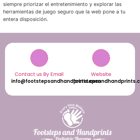
siempre priorizar el entretenimiento y explorar las
herramientas de juego seguro que la web pone a tu
entera disposición.
Contact us By Email
Website
info@footstepsandhandprints.com
footstepsandhandprints.