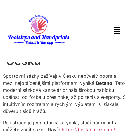
Betano: Nejlepší
volba pro fanoušky
sportovních sázek v
Česku
Sportovní sázky zažívají v Česku nebývalý boom a
mezi nejoblíbenějšími platformami vyniká
Betano
. Tato
moderní sázková kancelář přináší širokou nabídku
událostí od fotbalu přes hokej až po tenis a e-sporty. S
intuitivním rozhraním a rychlými výplatami si získala
důvěru tisíců hráčů.
Registrace je jednoduchá a rychlá, stačí pár minut a
můžete začít sázet. Navíc
https://be-tano-cz.com/