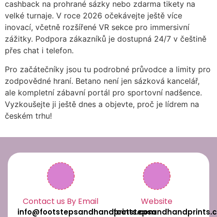
cashback na prohrané sázky nebo zdarma tikety na
velké turnaje. V roce 2026 očekávejte ještě více
inovací, včetně rozšířené VR sekce pro immersivní
zážitky. Podpora zákazníků je dostupná 24/7 v češtině
přes chat i telefon.
Pro začátečníky jsou tu podrobné průvodce a limity pro
zodpovědné hraní. Betano není jen sázková kancelář,
ale kompletní zábavní portál pro sportovní nadšence.
Vyzkoušejte ji ještě dnes a objevte, proč je lídrem na
českém trhu!
Contact us By Email
Website
info@footstepsandhandprints.com
footstepsandhandprints.