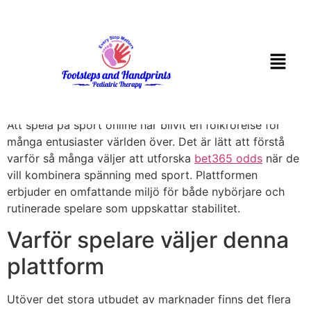
En djupdykning i
upplevelsen hos
bet365
Att spela på sport online har blivit en folkrörelse för
många entusiaster världen över. Det är lätt att förstå
varför så många väljer att utforska
bet365 odds
när de
vill kombinera spänning med sport. Plattformen
erbjuder en omfattande miljö för både nybörjare och
rutinerade spelare som uppskattar stabilitet.
Varför spelare väljer denna
plattform
Utöver det stora utbudet av marknader finns det flera