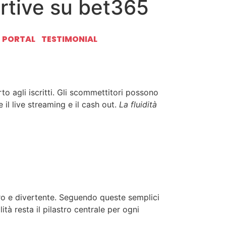
rtive su bet365
idabile, consultare
bet3-6-5.co.it
rappresenta
T PORTAL
TESTIMONIAL
ntare con estrema facilità.
erto agli iscritti. Gli scommettitori possono
il live streaming e il cash out.
La fluidità
ro e divertente. Seguendo queste semplici
tà resta il pilastro centrale per ogni