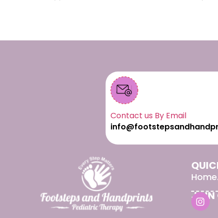
Contact us By Email
info@footstepsandhandpr
QUIC
Home
JOIN