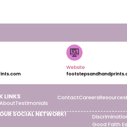
Website
ints.com
footstepsandhandprints
K LINKS
Contact
Careers
Resources
About
Testimonials
 OUR SOCIAL NETWORK!
Discriminatio
Good Faith E