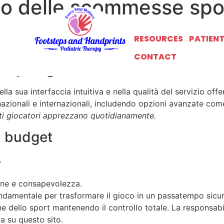
rso delle scommesse spo
 rapidamente nel nostro Paese. Per chi cerca un portale aff
RESOURCES
PATIEN
esta piattaforma offre una vasta gamma di mercati su cui pu
CONTACT
li per gli utenti
ella sua interfaccia intuitiva e nella qualità del servizio off
zionali e internazionali, includendo opzioni avanzate come 
ti giocatori apprezzano quotidianamente.
l budget
.
ne e consapevolezza.
fondamentale per trasformare il gioco in un passatempo sicu
e dello sport mantenendo il controllo totale. La responsabili
a su questo sito.