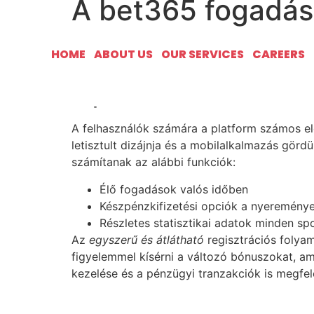
A bet365 fogadási
A sportfogadás világa folyamatosan fejlődik,
HOME
ABOUT US
OUR SERVICES
CAREERS
alternative
linket alkalmazni. Ez a lehetőség 
A platform által kínált
A felhasználók számára a platform számos elő
letisztult dizájnja és a mobilalkalmazás gör
számítanak az alábbi funkciók:
Élő fogadások valós időben
Készpénzkifizetési opciók a nyeremény
Részletes statisztikai adatok minden sp
Az
egyszerű és átlátható
regisztrációs folyam
figyelemmel kísérni a változó bónuszokat, a
kezelése és a pénzügyi tranzakciók is megfe