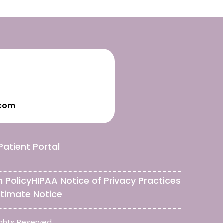
.com
Patient Portal
n Policy
HIPAA Notice of Privacy Practices
stimate Notice
ghts Reserved.