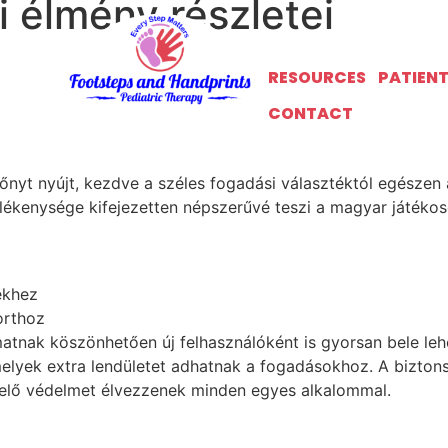
 élmény részletei
 és sok játékos keres megbízható felületeket. Ha éppen nem
RESOURCES
PATIEN
biztosítja, hogy a kedvenc mérkőzéseidről akkor se maradj l
CONTACT
 lehetőségek
nyt nyújt, kezdve a széles fogadási választéktól egészen 
dülékenysége kifejezetten népszerűvé teszi a magyar játék
ekhez
orthoz
atnak köszönhetően új felhasználóként is gyorsan bele leh
melyek extra lendületet adhatnak a fogadásokhoz. A bizton
lelő védelmet élvezzenek minden egyes alkalommal.