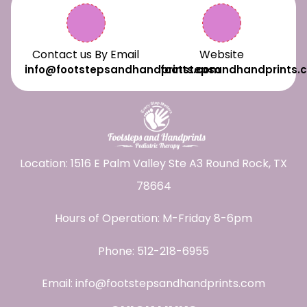
Contact us By Email
Website
info@footstepsandhandprints.com
footstepsandhandprints.
Location: 1516 E Palm Valley Ste A3 Round Rock, TX
78664
Hours of Operation: M-Friday 8-6pm
Phone:
512-218-6955
Email:
info@footstepsandhandprints.com