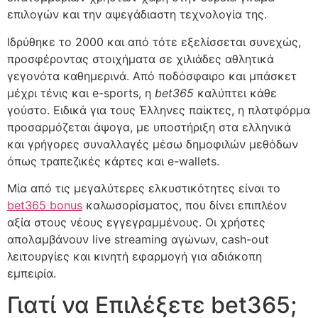
επιλογών και την αψεγάδιαστη τεχνολογία της.
Ιδρύθηκε το 2000 και από τότε εξελίσσεται συνεχώς,
προσφέροντας στοιχήματα σε χιλιάδες αθλητικά
γεγονότα καθημερινά. Από ποδόσφαιρο και μπάσκετ
μέχρι τένις και e-sports, η
bet365
καλύπτει κάθε
γούστο. Ειδικά για τους Έλληνες παίκτες, η πλατφόρμα
προσαρμόζεται άψογα, με υποστήριξη στα ελληνικά
και γρήγορες συναλλαγές μέσω δημοφιλών μεθόδων
όπως τραπεζικές κάρτες και e-wallets.
Μία από τις μεγαλύτερες ελκυστικότητες είναι το
bet365 bonus
καλωσορίσματος, που δίνει επιπλέον
αξία στους νέους εγγεγραμμένους. Οι χρήστες
απολαμβάνουν live streaming αγώνων, cash-out
λειτουργίες και κινητή εφαρμογή για αδιάκοπη
εμπειρία.
Γιατί να Επιλέξετε bet365;