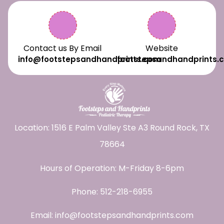
Contact us By Email
Website
info@footstepsandhandprints.com
footstepsandhandprints.
Location: 1516 E Palm Valley Ste A3 Round Rock, TX
78664
Hours of Operation: M-Friday 8-6pm
Phone:
512-218-6955
Email:
info@footstepsandhandprints.com