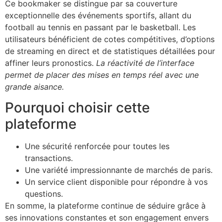
Ce bookmaker se distingue par sa couverture
exceptionnelle des événements sportifs, allant du
football au tennis en passant par le basketball. Les
utilisateurs bénéficient de cotes compétitives, d’options
de streaming en direct et de statistiques détaillées pour
affiner leurs pronostics.
La réactivité de l’interface
permet de placer des mises en temps réel avec une
grande aisance.
Pourquoi choisir cette
plateforme
Une sécurité renforcée pour toutes les
transactions.
Une variété impressionnante de marchés de paris.
Un service client disponible pour répondre à vos
questions.
En somme, la plateforme continue de séduire grâce à
ses innovations constantes et son engagement envers