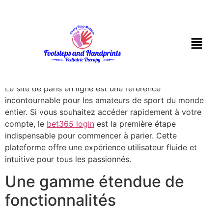
Découvrez l’univers
des paris sportifs sur
bet365
Le site de paris en ligne est une référence
incontournable pour les amateurs de sport du monde
entier. Si vous souhaitez accéder rapidement à votre
compte, le
bet365 login
est la première étape
indispensable pour commencer à parier. Cette
plateforme offre une expérience utilisateur fluide et
intuitive pour tous les passionnés.
Une gamme étendue de
fonctionnalités