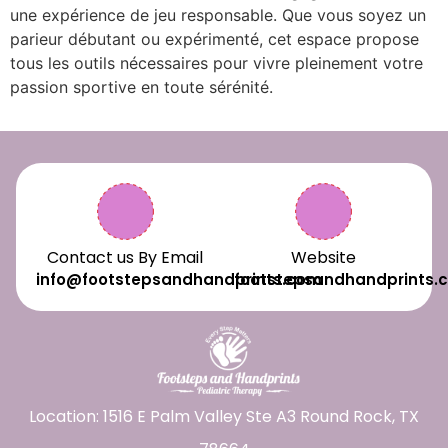
une expérience de jeu responsable. Que vous soyez un
parieur débutant ou expérimenté, cet espace propose
tous les outils nécessaires pour vivre pleinement votre
passion sportive en toute sérénité.
Contact us By Email
Website
info@footstepsandhandprints.com
footstepsandhandprints.
Location: 1516 E Palm Valley Ste A3 Round Rock, TX