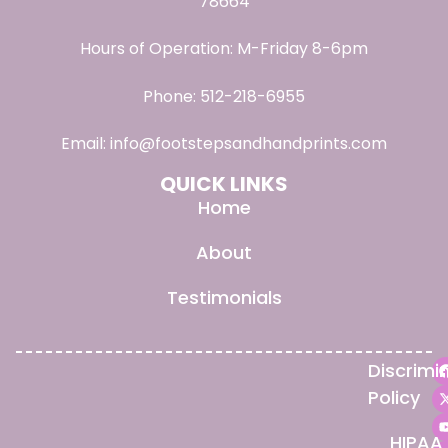
78664
Hours of Operation: M-Friday 8-6pm
Phone:
512-218-6955
Email:
info@footstepsandhandprints.com
QUICK LINKS
Home
About
Testimonials
Discrimi
Policy
HIPAA