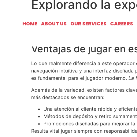
Explorando la exp
La industria del entretenimiento en línea ha
HOME
ABOUT US
OUR SERVICES
CAREERS
que les proporcione seguridad y diversión ga
satisfacer incluso a los usuarios más exigente
Ventajas de jugar en e
Lo que realmente diferencia a este operador 
navegación intuitiva y una interfaz diseñada
es fundamental para el jugador moderno.
La 
Además de la variedad, existen factores clave
más destacados se encuentran:
Una atención al cliente rápida y eficient
Métodos de depósito y retiro sumament
Promociones diseñadas para mejorar la 
Resulta vital jugar siempre con responsabili