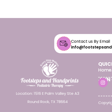
Contact us By Email
info@footstepsand
QUIC
Home
JOIN
Location: 1516 E Palm Valley Ste A3
Round Rock, TX 78664
Copyrig