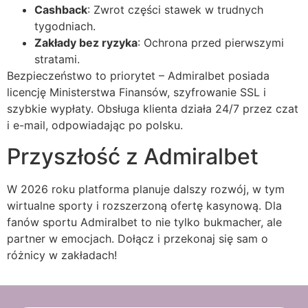
Cashback
: Zwrot części stawek w trudnych
tygodniach.
Zakłady bez ryzyka
: Ochrona przed pierwszymi
stratami.
Bezpieczeństwo to priorytet – Admiralbet posiada
licencję Ministerstwa Finansów, szyfrowanie SSL i
szybkie wypłaty. Obsługa klienta działa 24/7 przez czat
i e-mail, odpowiadając po polsku.
Przyszłość z Admiralbet
W 2026 roku platforma planuje dalszy rozwój, w tym
wirtualne sporty i rozszerzoną ofertę kasynową. Dla
fanów sportu Admiralbet to nie tylko bukmacher, ale
partner w emocjach. Dołącz i przekonaj się sam o
różnicy w zakładach!