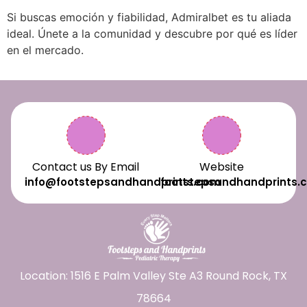
Si buscas emoción y fiabilidad, Admiralbet es tu aliada
ideal. Únete a la comunidad y descubre por qué es líder
en el mercado.
Contact us By Email
Website
info@footstepsandhandprints.com
footstepsandhandprints.
Location: 1516 E Palm Valley Ste A3 Round Rock, TX
78664