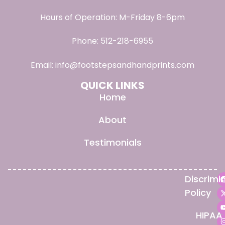
Hours of Operation: M-Friday 8-6pm
Phone:
512-218-6955
Email:
info@footstepsandhandprints.com
QUICK LINKS
Home
About
Testimonials
Discrimi
Policy
HIPAA