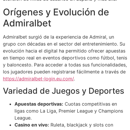
Orígenes y Evolución de
Admiralbet
Admiralbet surgió de la experiencia de Admiral, un
grupo con décadas en el sector del entretenimiento. Su
evolución hacia el digital ha permitido ofrecer apuestas
en tiempo real en eventos deportivos como fútbol, tenis
y baloncesto. Para acceder a todas sus funcionalidades,
los jugadores pueden registrarse fácilmente a través de
https://admiralbet-login.eu.com/
.
Variedad de Juegos y Deportes
Apuestas deportivas:
Cuotas competitivas en
ligas como La Liga, Premier League y Champions
League.
Casino en vivo:
Ruleta, blackjack y slots con