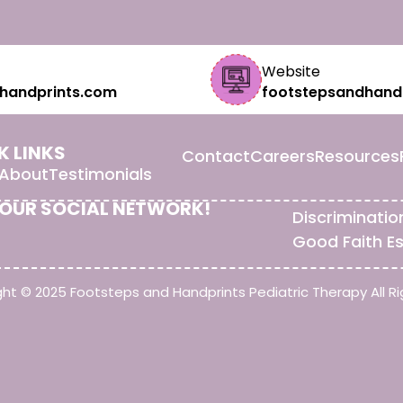
Website
handprints.com
footstepsandhand
K LINKS
Contact
Careers
Resources
About
Testimonials
 OUR SOCIAL NETWORK!
Discriminatio
Good Faith E
ht © 2025 Footsteps and Handprints Pediatric Therapy All Ri