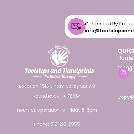
Contact us By Email
info@footstepsand
QUIC
Home
JOIN
Location: 1516 E Palm Valley Ste A3
Round Rock, TX 78664
Copyrig
Hours of Operation: M-Friday 8-6pm
Phone:
512-218-6955