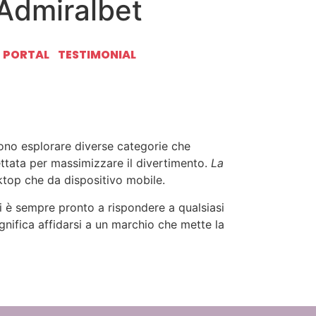
 Admiralbet
ualità. Per iniziare al meglio la tua avventura
T PORTAL
TESTIMONIAL
ta piattaforma offre un’esperienza utente
ssono esplorare diverse categorie che
ttata per massimizzare il divertimento.
La
top che da dispositivo mobile.
nti è sempre pronto a rispondere a qualsiasi
nifica affidarsi a un marchio che mette la