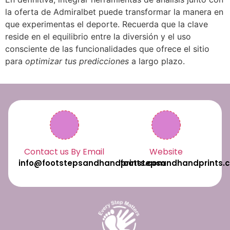
la oferta de Admiralbet puede transformar la manera en
que experimentas el deporte. Recuerda que la clave
reside en el equilibrio entre la diversión y el uso
consciente de las funcionalidades que ofrece el sitio
para
optimizar tus predicciones
a largo plazo.
Contact us By Email
Website
info@footstepsandhandprints.com
footstepsandhandprints.