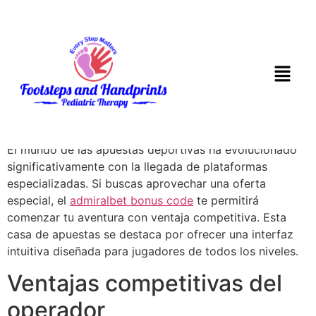
Explorando la
experiencia de juego
en Admiralbet
El mundo de las apuestas deportivas ha evolucionado
significativamente con la llegada de plataformas
especializadas. Si buscas aprovechar una oferta
especial, el
admiralbet bonus code
te permitirá
comenzar tu aventura con ventaja competitiva. Esta
casa de apuestas se destaca por ofrecer una interfaz
intuitiva diseñada para jugadores de todos los niveles.
Ventajas competitivas del
operador