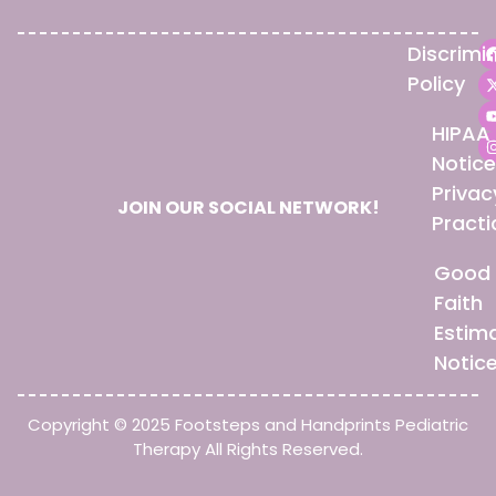
Discrimi
Policy
HIPAA
Notice
Privac
JOIN OUR SOCIAL NETWORK!
Practi
Good
Faith
Estim
Notic
Copyright © 2025 Footsteps and Handprints Pediatric
Therapy All Rights Reserved.