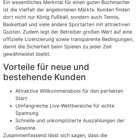
Ein wesentliches Merkmal für einen guten Buchmacher
ist die Vielfalt der angebotenen Märkte. Kunden finden
dort nicht nur König Fußball, sondern auch Tennis,
Basketball und viele andere Sportarten mit attraktiven
Quoten. Zudem legt der Betreiber großen Wert auf eine
offizielle Lizenzierung sowie transparente Bedingungen,
damit die Sicherheit beim Spielen zu jeder Zeit
gewährleistet bleibt.
Vorteile für neue und
bestehende Kunden
Attraktive Willkommensboni für den perfekten
Start
Umfangreiche Live-Wettbereiche für echte
Spannung
Schnelle und unkomplizierte Auszahlungen der
Gewinne
Zusammenfassend lässt sich sagen, dass die