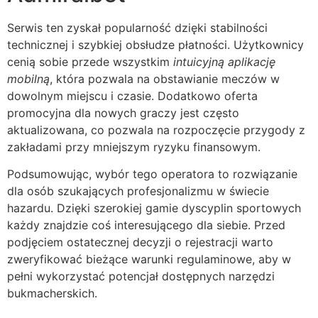
Serwis ten zyskał popularność dzięki stabilności
technicznej i szybkiej obsłudze płatności. Użytkownicy
cenią sobie przede wszystkim
intuicyjną aplikację
mobilną
, która pozwala na obstawianie meczów w
dowolnym miejscu i czasie. Dodatkowo oferta
promocyjna dla nowych graczy jest często
aktualizowana, co pozwala na rozpoczęcie przygody z
zakładami przy mniejszym ryzyku finansowym.
Podsumowując, wybór tego operatora to rozwiązanie
dla osób szukających profesjonalizmu w świecie
hazardu. Dzięki szerokiej gamie dyscyplin sportowych
każdy znajdzie coś interesującego dla siebie. Przed
podjęciem ostatecznej decyzji o rejestracji warto
zweryfikować bieżące warunki regulaminowe, aby w
pełni wykorzystać potencjał dostępnych narzędzi
bukmacherskich.