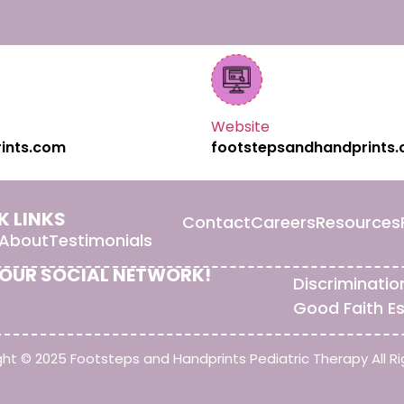
Website
ints.com
footstepsandhandprints
K LINKS
Contact
Careers
Resources
About
Testimonials
 OUR SOCIAL NETWORK!
Discriminatio
Good Faith E
ht © 2025 Footsteps and Handprints Pediatric Therapy All Ri