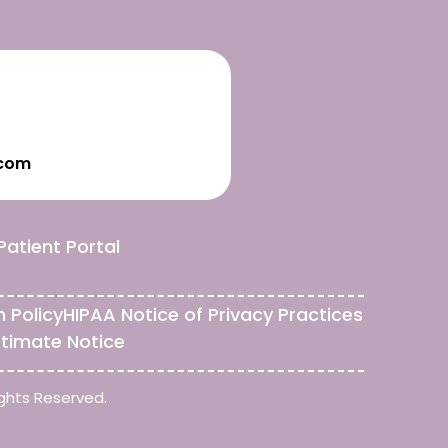
.com
Patient Portal
n Policy
HIPAA Notice of Privacy Practices
stimate Notice
ghts Reserved.