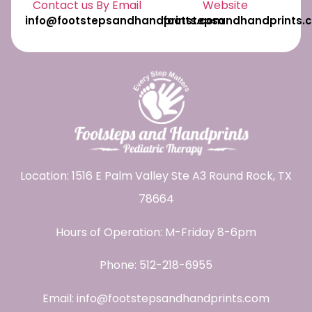
Contact us By Email
Website
info@footstepsandhandprints.com
footstepsandhandprints.
Location: 1516 E Palm Valley Ste A3 Round Rock, TX
78664
Hours of Operation: M-Friday 8-6pm
Phone:
512-218-6955
Email:
info@footstepsandhandprints.com