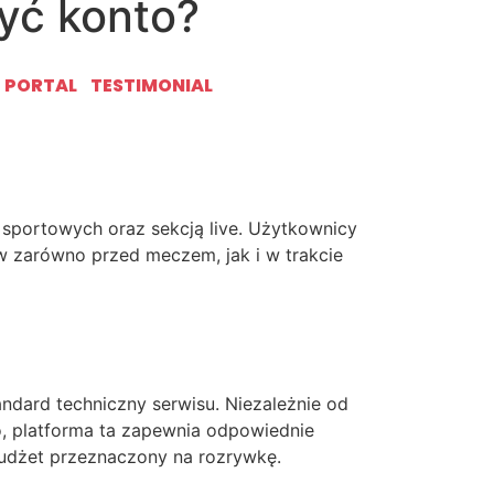
yć konto?
ch emocji. Jeśli szukasz rzetelnej
T PORTAL
TESTIMONIAL
je szeroki wachlarz dyscyplin oraz
 sportowych oraz sekcją live. Użytkownicy
ów zarówno przed meczem, jak i w trakcie
ndard techniczny serwisu. Niezależnie od
o, platforma ta zapewnia odpowiednie
budżet przeznaczony na rozrywkę.