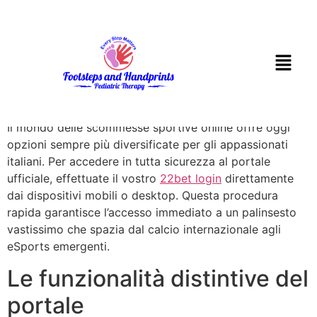
Analisi completa
della piattaforma di
gioco 22bet
Il mondo delle scommesse sportive online offre oggi
opzioni sempre più diversificate per gli appassionati
italiani. Per accedere in tutta sicurezza al portale
ufficiale, effettuate il vostro
22bet login
direttamente
dai dispositivi mobili o desktop. Questa procedura
rapida garantisce l’accesso immediato a un palinsesto
vastissimo che spazia dal calcio internazionale agli
eSports emergenti.
Le funzionalità distintive del
portale