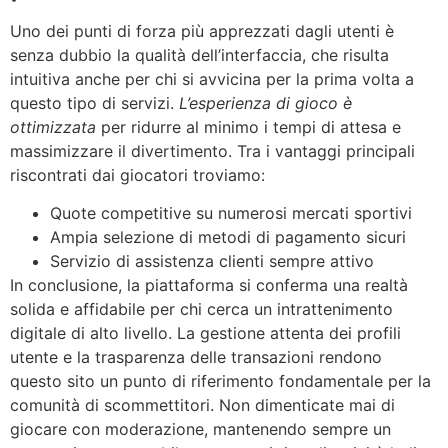
Uno dei punti di forza più apprezzati dagli utenti è
senza dubbio la qualità dell’interfaccia, che risulta
intuitiva anche per chi si avvicina per la prima volta a
questo tipo di servizi.
L’esperienza di gioco è
ottimizzata
per ridurre al minimo i tempi di attesa e
massimizzare il divertimento. Tra i vantaggi principali
riscontrati dai giocatori troviamo:
Quote competitive su numerosi mercati sportivi
Ampia selezione di metodi di pagamento sicuri
Servizio di assistenza clienti sempre attivo
In conclusione, la piattaforma si conferma una realtà
solida e affidabile per chi cerca un intrattenimento
digitale di alto livello. La gestione attenta dei profili
utente e la trasparenza delle transazioni rendono
questo sito un punto di riferimento fondamentale per la
comunità di scommettitori. Non dimenticate mai di
giocare con moderazione, mantenendo sempre un