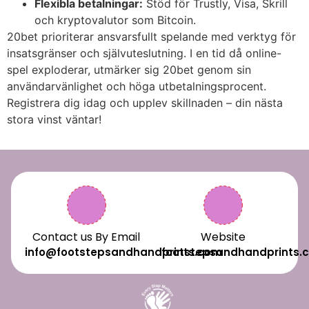
Flexibla betalningar:
Stöd för Trustly, Visa, Skrill
och kryptovalutor som Bitcoin.
20bet prioriterar ansvarsfullt spelande med verktyg för
insatsgränser och självuteslutning. I en tid då online-
spel exploderar, utmärker sig 20bet genom sin
användarvänlighet och höga utbetalningsprocent.
Registrera dig idag och upplev skillnaden – din nästa
stora vinst väntar!
Contact us By Email
Website
info@footstepsandhandprints.com
footstepsandhandprints.