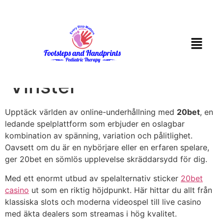
20bet: Den
Ultimative Plattform
för Spänning och
Vinster
Upptäck världen av online-underhållning med
20bet
, en
ledande spelplattform som erbjuder en oslagbar
kombination av spänning, variation och pålitlighet.
Oavsett om du är en nybörjare eller en erfaren spelare,
ger 20bet en sömlös upplevelse skräddarsydd för dig.
Med ett enormt utbud av spelalternativ sticker
20bet
casino
ut som en riktig höjdpunkt. Här hittar du allt från
klassiska slots och moderna videospel till live casino
med äkta dealers som streamas i hög kvalitet.