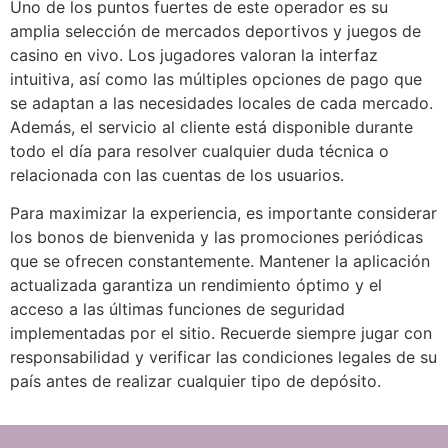
Uno de los puntos fuertes de este operador es su
amplia selección de mercados deportivos y juegos de
casino en vivo. Los jugadores valoran la interfaz
intuitiva, así como las múltiples opciones de pago que
se adaptan a las necesidades locales de cada mercado.
Además, el servicio al cliente está disponible durante
todo el día para resolver cualquier duda técnica o
relacionada con las cuentas de los usuarios.
Para maximizar la experiencia, es importante considerar
los bonos de bienvenida y las promociones periódicas
que se ofrecen constantemente. Mantener la aplicación
actualizada garantiza un rendimiento óptimo y el
acceso a las últimas funciones de seguridad
implementadas por el sitio. Recuerde siempre jugar con
responsabilidad y verificar las condiciones legales de su
país antes de realizar cualquier tipo de depósito.